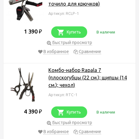
точило для крючков)
Артикул: RCLP-1
1 390
₽
Купить
В наличии
Быстрый просмотр
В избранное
Сравнение
Комбо-набор Rapala 7
(плоскогубцы (22 см.); щипцы (14
см.); чехол)
Артикул: RTC-1
4 390
₽
Купить
В наличии
Быстрый просмотр
В избранное
Сравнение