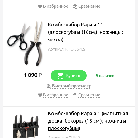
В избранное
Сравнение
Комбо-набор Rapala 11
(плоскогубцы (16см.); ножницы;
чехол)
Артикул: RTC-6SPLS
1 890
₽
Купить
В наличии
Быстрый просмотр
В избранное
Сравнение
Комбо-набор Rapala 1 (магнитная
доска; бокорез (18 см.); ножницы;
плоскогубцы)
Артикул: MTHK-2