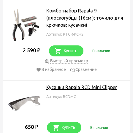
Комбо-набор Rapala 9
(плоскогубцы (16см.); точило для
крючков; кусачки)
Артикул: RTC-6PCHS
2 590
₽
Купить
В наличии
Быстрый просмотр
В избранное
Сравнение
Кусачки Rapala RCD Mini Clipper
Артикул: RCDMC
650
₽
Купить
В наличии