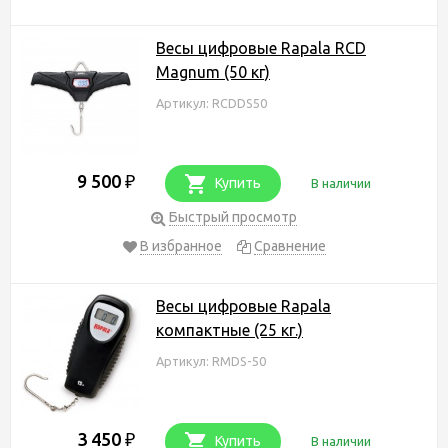
Весы цифровые Rapala RCD
Magnum (50 кг)
Артикул: RCDDS50
9 500
₽
Купить
В наличии
Быстрый просмотр
В избранное
Сравнение
Весы цифровые Rapala
компактные (25 кг.)
Артикул: RMDS-50
3 450
₽
Купить
В наличии