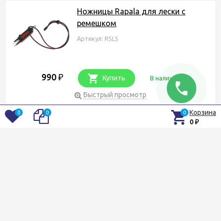
Ножницы Rapala для лески с
ремешком
Артикул: RSLS
990
₽
Купить
В наличии
Быстрый просмотр
В избранное
Сравнение
Корзина
0
0
0
0
₽
Плоскогубцы Rapala RCD Mag
Spring (10 см.)
Артикул: RCDMP4
2 590
₽
Купить
В наличии