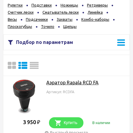
Рулетки
Подставки
Ножницы
Ретриверы
Счетчик лески
Сматыватель лески
Линейка
Весы
Подсачники
Захваты
Комбо-наборы
Плоскогубцы
Точилo
Щипцы
Подбор по параметрам
Аэратор Rapala RCD FA
Артикул: RCDFA
3 950
₽
Купить
В наличии
Быстрый просмотр