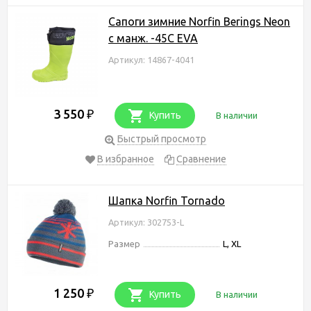
Сапоги зимние Norfin Berings Neon
с манж. -45С EVA
Артикул: 14867-4041
3 550
₽
Купить
В наличии
Быстрый просмотр
В избранное
Сравнение
Шапка Norfin Tornado
Артикул: 302753-L
Размер
L, XL
1 250
₽
Купить
В наличии