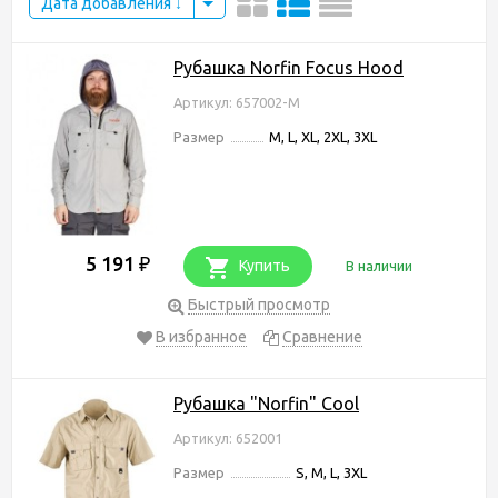
Дата добавления
Рубашка Norfin Focus Hood
Артикул: 657002-M
Размер
M, L, XL, 2XL, 3XL
5 191
₽
Купить
В наличии
Быстрый просмотр
В избранное
Сравнение
Рубашка "Norfin" Cool
Артикул: 652001
Размер
S, M, L, 3XL