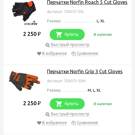
Перчатки Norfin Roach 5 Cut Gloves
Артикул: 703072-03L
Размер
L, XL
2 250
₽
Купить
В наличии
Быстрый просмотр
В избранное
Сравнение
Перчатки Norfin Grip 3 Cut Gloves
Артикул: 703073-02M
Размер
M, L, XL
2 250
₽
Купить
В наличии
Быстрый просмотр
В избранное
Сравнение