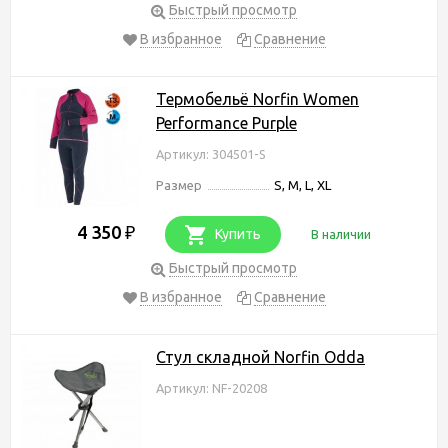
Быстрый просмотр
В избранное
Сравнение
Термобельё Norfin Women
Performance Purple
Артикул: 304501-S
Размер
S, M, L, XL
4 350
₽
Купить
В наличии
Быстрый просмотр
В избранное
Сравнение
Стул складной Norfin Odda
Артикул: NF-20208