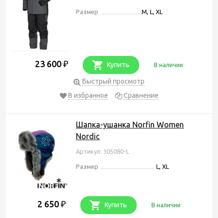
Размер
M, L, XL
23 600
₽
Купить
В наличии
Быстрый просмотр
В избранное
Сравнение
Шапка-ушанка Norfin Women
Nordic
Артикул: 305080-L
Размер
L, XL
2 650
₽
Купить
В наличии