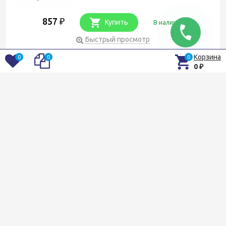
857
₽
Купить
В наличии
Быстрый просмотр
В избранное
Сравнение
Корзина
0
0
0
0
₽
Полукомбинезон демисезонный
Norfin Verity Pro Gr
Артикул: 747101-S
Размер
S, M, L, XL, 2XL
14 900
₽
Купить
В наличии
Быстрый просмотр
В избранное
Сравнение
Перчатки Norfin Vector