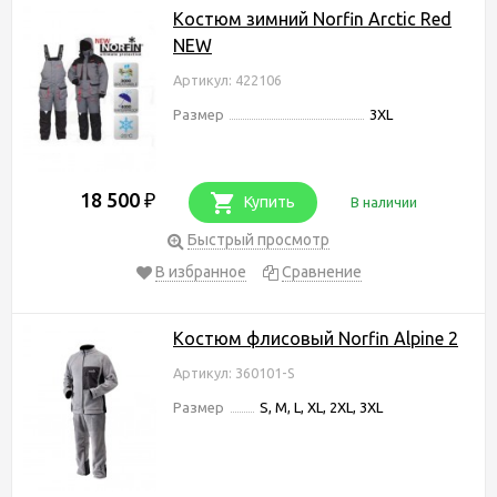
Костюм зимний Norfin Arctic Red
NEW
Артикул: 422106
Размер
3XL
18 500
₽
Купить
В наличии
Быстрый просмотр
В избранное
Сравнение
Костюм флисовый Norfin Alpine 2
Артикул: 360101-S
Размер
S, M, L, XL, 2XL, 3XL