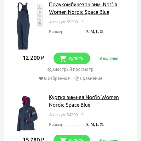
Полукомбинезон зим. Norfin
Women Nordic Space Blue
Артикул: 552001-S
Размер
S, M, L, XL
12 200
₽
Купить
В наличии
Быстрый просмотр
В избранное
Сравнение
Куртка зимняя Norfin Women
Nordic Space Blue
Артикул: 542001-S
Размер
S, M, L, XL
15 780
₽
Купить
В наличии