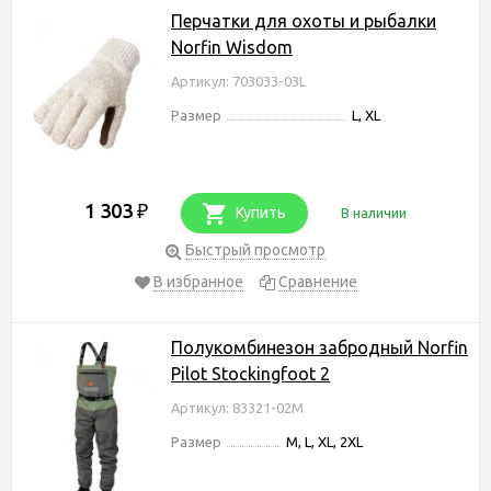
Перчатки для охоты и рыбалки
Norfin Wisdom
Артикул: 703033-03L
Размер
L, XL
1 303
₽
Купить
В наличии
Быстрый просмотр
В избранное
Сравнение
Полукомбинезон забродный Norfin
Pilot Stockingfoot 2
Артикул: 83321-02M
Размер
M, L, XL, 2XL