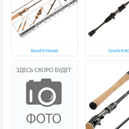
Bixod N Stream
Ssochi N M