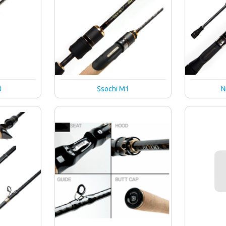
3
Ssochi M1
N