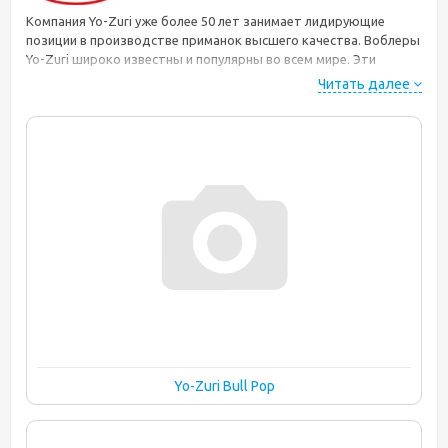
Компания Yo-Zuri уже более 50 лет занимает лидирующие
позиции в производстве приманок высшего качества. Воблеры
Yo-Zuri широко известны и популярны во всем мире. Эти
искусственные приманки позволяют рыболову обнаружить и
Читать далее
соблазнить рыбу на поклевку в самых разнообразных условиях
речной и морской рыбалки. Один из секретов высокой
эффективности воблеров состоит в их необычайно четко
обрисованных контурах и окраске, делающих приманки очень
похожими на природные прототипы. Благодаря прочному
внутреннему каркасу эти приманки не боятся перегрузки при
вываживании крупной рыбы, а острейшие крючки
обеспечивают надежную подсечку хищника и не дают ему
шанса на сход. Компания имеет собственное конструкторское
бюро, и постоянно занимается разработками новых моделей.
Все модели компании запатентованы и отличаются не только
превосходным внешним видом и безупречным качеством, но
также обладают уникальными техническими
характеристиками и особой игрой каждой модели.
Yo-Zuri Bull Pop