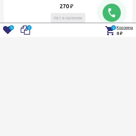
270
₽
Нет в наличии
Быстрый просмотр
Корзина
0
0
0
0
₽
В избранное
Сравнение
Чехол Aquatic Ч-02 полужёсткий
большой
Артикул: Ч-02 138
3 790
₽
Нет в наличии
Быстрый просмотр
В избранное
Сравнение