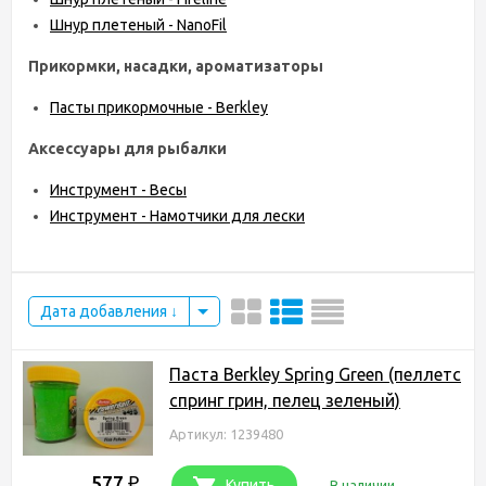
Шнур плетеный - NanoFil
Прикормки, насадки, ароматизаторы
Пасты прикормочные - Berkley
Аксессуары для рыбалки
Инструмент - Весы
Инструмент - Намотчики для лески
Дата добавления
Паста Berkley Spring Green (пеллетс
спринг грин, пелец зеленый)
Артикул: 1239480
577
₽
Купить
В наличии