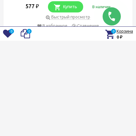
577
₽
Купить
В наличии
Быстрый просмотр
В избранное
Сравнение
Корзина
0
0
0
0
₽
Паста Berkley Powerbait Blue Mango
(Манго голубой)
Артикул: 1070996
577
₽
Купить
В наличии
Быстрый просмотр
В избранное
Сравнение
Паста Berkley Powerbait