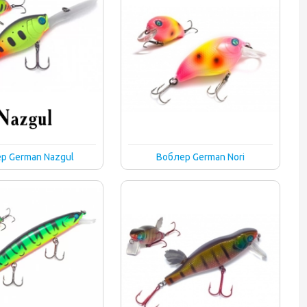
р German Nazgul
Воблер German Nori