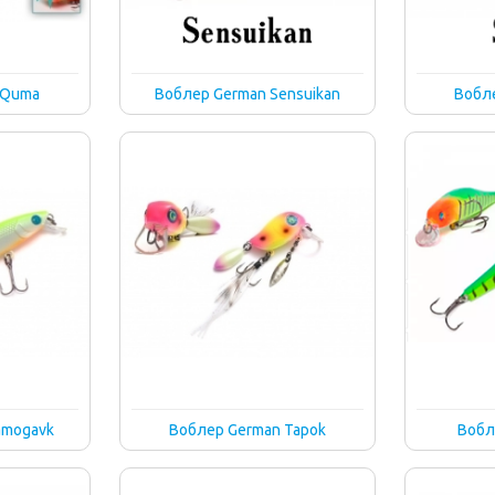
 Quma
Воблер German Sensuikan
Вобле
amogavk
Воблер German Tapok
Вобл