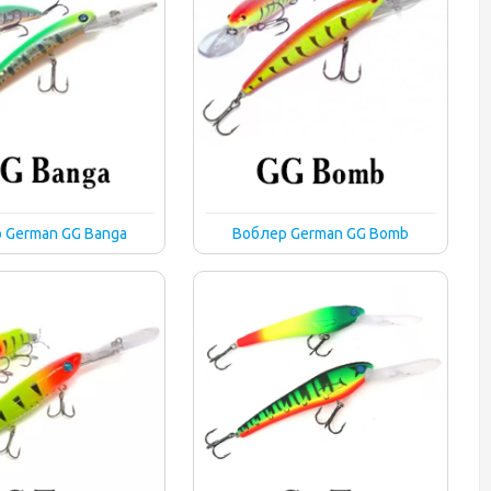
 German GG Banga
Воблер German GG Bomb