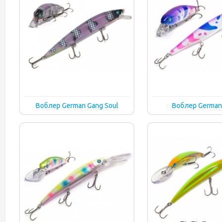
Воблер German Gang Soul
Воблер German