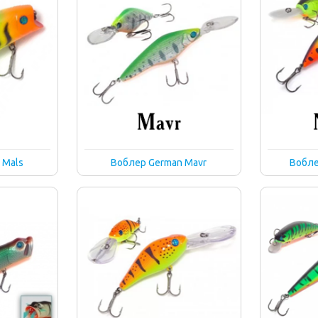
 Mals
Воблер German Mavr
Вобле