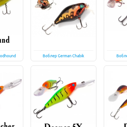
oodhound
Воблер German Chabik
Вобл