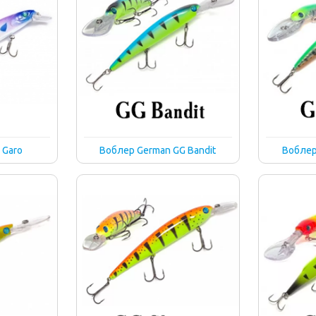
 Garo
Воблер German GG Bandit
Воблер