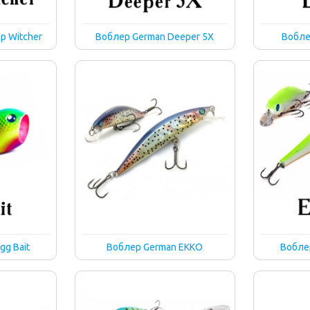
p Witcher
Воблер German Deeper 5X
Вобле
gg Bait
Воблер German EKKO
Воблер