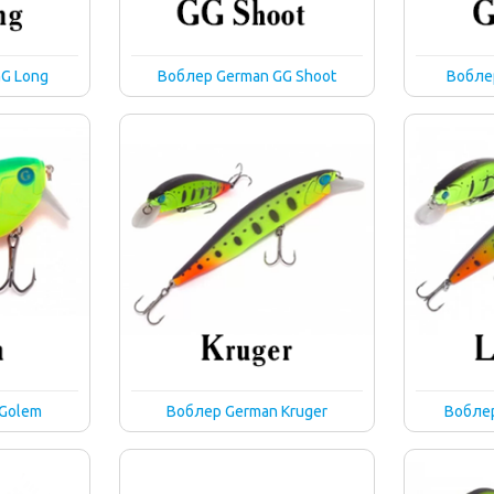
G Long
Воблер German GG Shoot
Вобле
Golem
Воблер German Kruger
Воблер