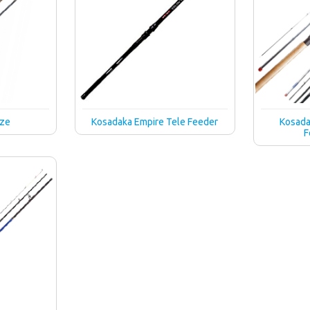
aze
Kosadaka Empire Tele Feeder
Kosada
F