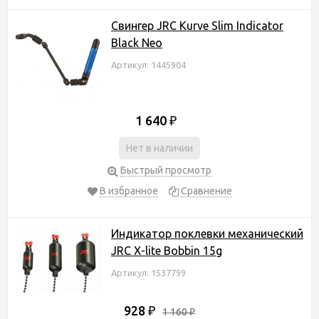
Свингер JRC Kurve Slim Indicator
Black Neo
Артикул: 1445904
1 640
₽
Нет в наличии
Быстрый просмотр
В избранное
Сравнение
Индикатор поклевки механический
JRC X-lite Bobbin 15g
Артикул: 1537799
928
₽
1 160
₽