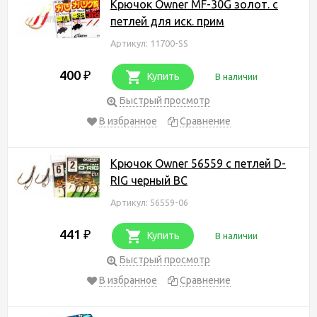
Крючок Owner MF-30G золот. с
петлей для иск. прим
Артикул: 11700-SS
400
₽
Купить
В наличии
Быстрый просмотр
В избранное
Сравнение
Крючок Owner 56559 c петлей D-
RIG черный BC
Артикул: 56559-06
441
₽
Купить
В наличии
Быстрый просмотр
В избранное
Сравнение