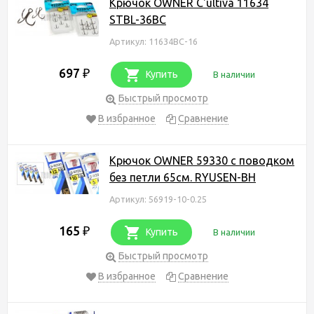
Крючок OWNER C'ultiva 11634
STBL-36BC
Артикул: 11634BC-16
697
₽
Купить
В наличии
Быстрый просмотр
В избранное
Сравнение
Крючок OWNER 59330 с поводком
без петли 65см. RYUSEN-BH
Артикул: 56919-10-0.25
165
₽
Купить
В наличии
Быстрый просмотр
В избранное
Сравнение