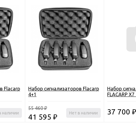
 Flacarp
Набор сигнализаторов Flacarp
Набор сигн
4+1
FLACARP X7
55 460
₽
37 700
в наличии
Нет в наличии
41 595
₽