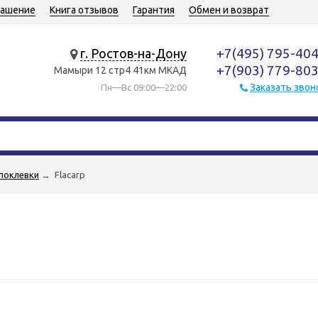
лашение
Книга отзывов
Гарантия
Обмен и возврат
+7(495) 795-40
г. Ростов-на-Дону
+7(903) 779-80
Мамыри 12 стр4 41км МКАД
Заказать звон
Пн—Вс 09:00—22:00
поклевки
→
Flacarp