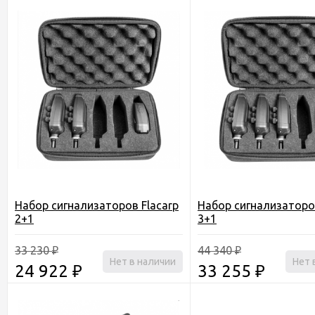
Набор сигнализаторов Flacarp
Набор сигнализаторов
2+1
3+1
33 230
44 340
₽
₽
Нет в наличии
Нет 
24 922
33 255
₽
₽