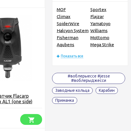
MOF
Sportex
Climax
Flajzar
SpiderWire
Yamatoyo
Halcyon System
Williams
Fisherman
Mottomo
Aqubens
Mega Strike
Показать все
#воблерыессе #jesse
#воблерыджесси
Заводные кольца
Карабин
тчик Flacarp
Приманка
 AL1 (one side)