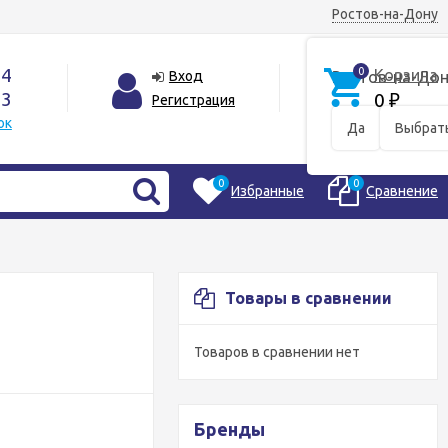
Ростов-на-Дону
44
0
Корзина
Вход
Ростов-на-Дон
33
0
Регистрация
₽
ок
Да
Выбрать
0
0
Избранные
Сравнение
Товары в сравнении
Товаров в сравнении нет
Бренды