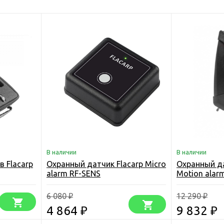
В наличии
В наличии
 Flacarp
Охранный датчик Flacarp Micro
Охранный да
alarm RF-SENS
Motion alarm
(шт.)
6 080
12 290
₽
₽
4 864
9 832
₽
₽