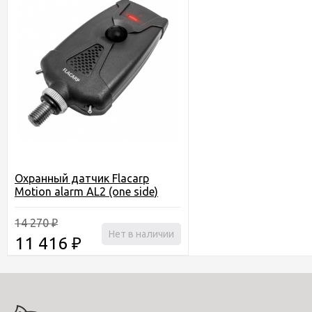
Охранный датчик Flacarp
Motion alarm AL2 (one side)
(шт.
14 270
₽
Нет в наличии
11 416
₽