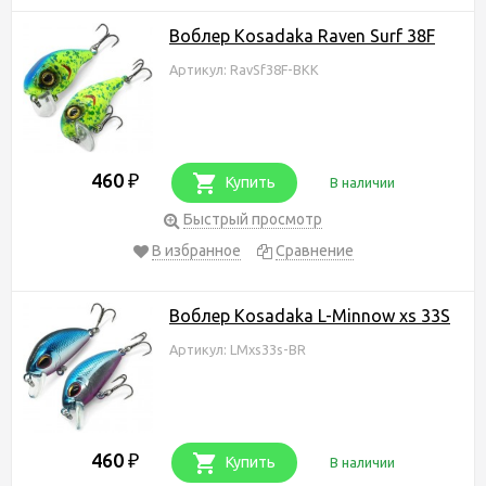
Воблер Kosadaka Raven Surf 38F
Артикул: RavSf38F-BKK
460
₽
Купить
В наличии
Быстрый просмотр
В избранное
Сравнение
Воблер Kosadaka L-Minnow xs 33S
Артикул: LMxs33s-BR
460
₽
Купить
В наличии