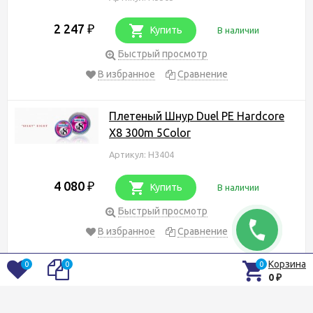
2 247
₽
Купить
В наличии
Быстрый просмотр
В избранное
Сравнение
Плетеный Шнур Duel PE Hardcore
X8 300m 5Color
Артикул: H3404
4 080
₽
Купить
В наличии
Быстрый просмотр
В избранное
Сравнение
Корзина
0
0
0
Плетеный Шнур Duel PE Hardcore
0
₽
X8 200m 5Color
Артикул: H3260