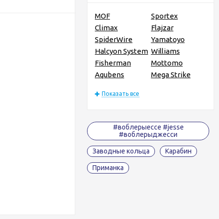
MOF
Sportex
Climax
Flajzar
SpiderWire
Yamatoyo
Halcyon System
Williams
Fisherman
Mottomo
Aqubens
Mega Strike
Показать все
#воблерыессе #jesse
#воблерыджесси
Заводные кольца
Карабин
Приманка