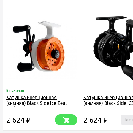
В наличии
Катушка инерционная
Катушка инерционна
(зимняя) Black Side Ice Zeal
(зимняя) Black Side I
OR/WH (4+1 подш.)
2 624
2 624
₽
₽
Нет 