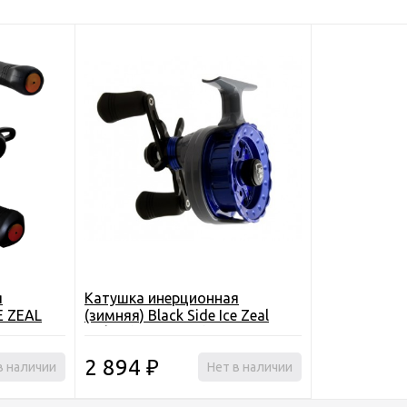
я
Катушка инерционная
CE ZEAL
(зимняя) Black Side Ice Zeal
BL/GR (4+1 подш.)
2 894
в наличии
₽
Нет в наличии