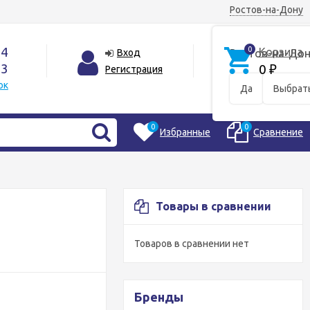
Ростов-на-Дону
44
0
Корзина
Вход
Ростов-на-Дон
33
0
Регистрация
₽
ок
Да
Выбрать
0
0
Избранные
Сравнение
Товары в сравнении
Товаров в сравнении нет
Бренды