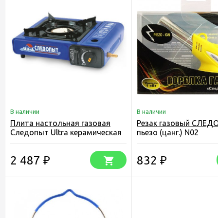
В наличии
В наличии
Плита настольная газовая
Резак газовый СЛЕД
Следопыт Ultra керамическая
пьезо (цанг.) N02
с переходником
2 487
832
₽
₽