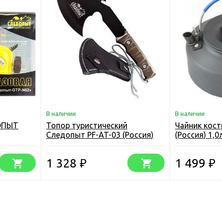
В наличии
В наличии
ОПЫТ
Топор туристический
Чайник кос
Следопыт PF-AT-03 (Россия)
(Россия) 1,0
PF-AT-03
1 328
1 499
₽
₽