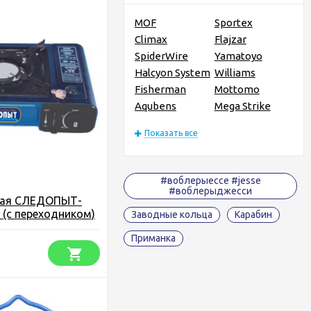
MOF
Sportex
Climax
Flajzar
SpiderWire
Yamatoyo
Halcyon System
Williams
Fisherman
Mottomo
Aqubens
Mega Strike
Показать все
#воблерыессе #jesse
#воблерыджесси
вая СЛЕДОПЫТ-
. (с переходником)
Заводные кольца
Карабин
Приманка