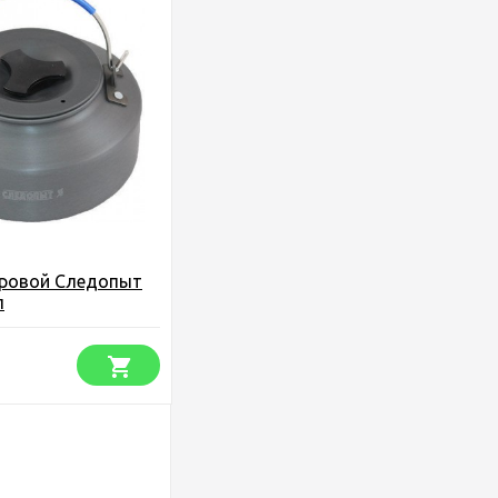
тровой Следопыт
л