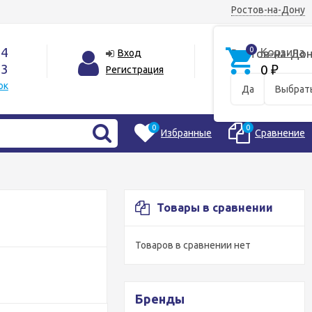
Ростов-на-Дону
44
0
Корзина
Вход
Ростов-на-Дон
33
0
Регистрация
₽
ок
Да
Выбрать
0
0
Избранные
Сравнение
Товары в сравнении
Товаров в сравнении нет
Бренды