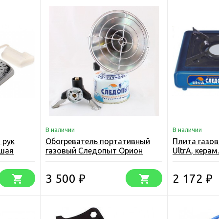
В наличии
В наличии
 рук
Обогреватель портативный
Плита газо
ьшая
газовый Следопыт Орион
UltrA, керам
(Россия)
3 500
2 172
₽
₽