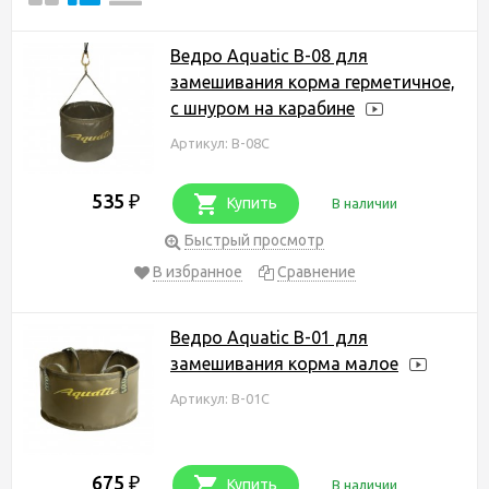
Ведро Aquatic В-08 для
замешивания корма герметичное,
с шнуром на карабине
Артикул: В-08С
535
₽
Купить
В наличии
Быстрый просмотр
В избранное
Сравнение
Ведро Aquatic В-01 для
замешивания корма малое
Артикул: В-01С
675
₽
Купить
В наличии