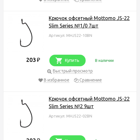
Крючок офсетный Mottomo JS-22
Slim Series №1/0 7шт
Артикул: MHJS22-10BN
203
₽
Купить
В наличии
Быстрый просмотр
В избранное
Сравнение
Крючок офсетный Mottomo JS-22
Slim Series №2 9шт
Артикул: MHJS22-02BN