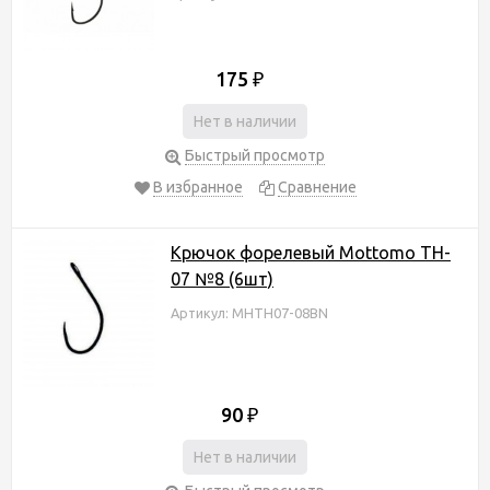
175
₽
Нет в наличии
Быстрый просмотр
В избранное
Сравнение
Крючок форелевый Mottomo TH-
07 №8 (6шт)
Артикул: MHTH07-08BN
90
₽
Нет в наличии