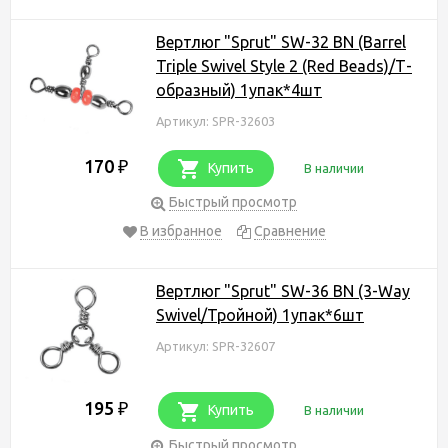
Вертлюг "Sprut" SW-32 BN (Barrel
Triple Swivel Style 2 (Red Beads)/Т-
образный) 1упак*4шт
Артикул: SPR-32603
170
₽
Купить
В наличии
Быстрый просмотр
В избранное
Сравнение
Вертлюг "Sprut" SW-36 BN (3-Way
Swivel/Тройной) 1упак*6шт
Артикул: SPR-32607
195
₽
Купить
В наличии
Быстрый просмотр