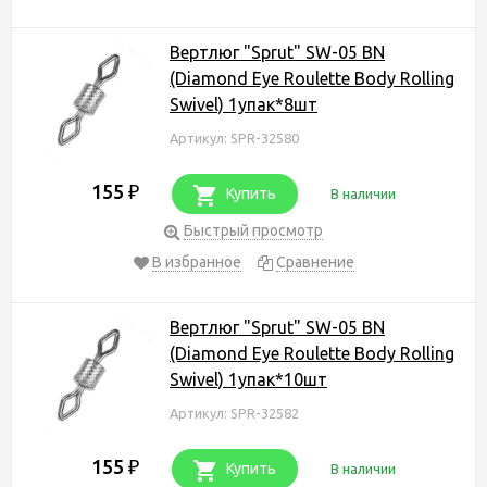
Вертлюг "Sprut" SW-05 BN
(Diamond Eye Roulette Body Rolling
Swivel) 1упак*8шт
Артикул: SPR-32580
155
₽
Купить
В наличии
Быстрый просмотр
В избранное
Сравнение
Вертлюг "Sprut" SW-05 BN
(Diamond Eye Roulette Body Rolling
Swivel) 1упак*10шт
Артикул: SPR-32582
155
₽
Купить
В наличии