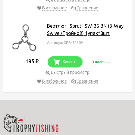
В избранное
Сравнение
Вертлюг "Sprut" SW-36 BN (3-Way
Swivel/Тройной) 1упак*8шт
Артикул: SPR-32609
195
₽
Купить
В наличии
Быстрый просмотр
В избранное
Сравнение