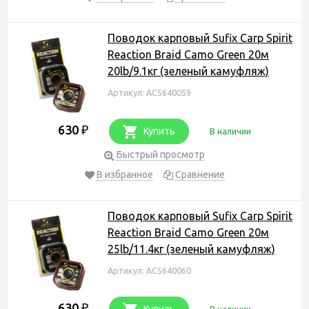
Поводок карповый Sufix Carp Spirit
Reaction Braid Camo Green 20м
20lb/9.1кг (зеленый камуфляж)
Артикул: ACS640059
630
₽
Купить
В наличии
Быстрый просмотр
В избранное
Сравнение
Поводок карповый Sufix Carp Spirit
Reaction Braid Camo Green 20м
25lb/11.4кг (зеленый камуфляж)
Артикул: ACS640060
630
₽
Купить
В наличии