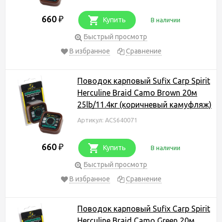
660
₽
Купить
В наличии
Быстрый просмотр
В избранное
Сравнение
Поводок карповый Sufix Carp Spirit
Herculine Braid Camo Brown 20м
25lb/11.4кг (коричневый камуфляж)
Артикул: ACS640071
660
₽
Купить
В наличии
Быстрый просмотр
В избранное
Сравнение
Поводок карповый Sufix Carp Spirit
Herculine Braid Camo Green 20м