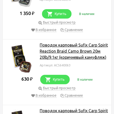
1 350
₽
Купить
В наличии
Быстрый просмотр
В избранное
Сравнение
Поводок карповый Sufix Carp Spirit
Reaction Braid Camo Brown 20м
20lb/9.1кг (коричневый камуфляж)
Артикул: ACS640063
630
₽
Купить
В наличии
Быстрый просмотр
В избранное
Сравнение
Поводок карповый Sufix Carp Spirit