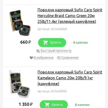
Поводок карповый Sufix Carp Spirit
Herculine Braid Camo Green 20м
25lb/11.4кг (зеленый камуфляж)
Артикул: ACS640068
660
₽
Купить
В наличии
Быстрый просмотр
В избранное
Сравнение
Поводок карповый Sufix Carp Spirit
Kameleon Camo 20м 20lb/9.1кг
(камуфляж)
Артикул: ACS640092
1 350
₽
Купить
В наличии