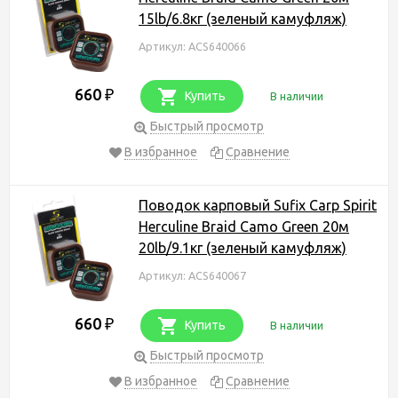
15lb/6.8кг (зеленый камуфляж)
Артикул: ACS640066
660
₽
Купить
В наличии
Быстрый просмотр
В избранное
Сравнение
Поводок карповый Sufix Carp Spirit
Herculine Braid Camo Green 20м
20lb/9.1кг (зеленый камуфляж)
Артикул: ACS640067
660
₽
Купить
В наличии
Быстрый просмотр
В избранное
Сравнение