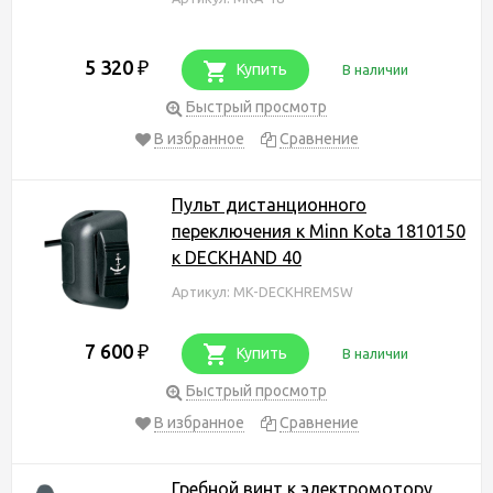
5 320
₽
Купить
В наличии
Быстрый просмотр
В избранное
Сравнение
Пульт дистанционного
переключения к Minn Kota 1810150
к DECKHAND 40
Артикул: MK-DECKHREMSW
7 600
₽
Купить
В наличии
Быстрый просмотр
В избранное
Сравнение
Гребной винт к электромотору