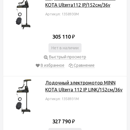
KOTA Ulterra112 IP/152см/36v
Артикул: 1358930M
305 110
₽
Нет в наличии
Быстрый просмотр
В избранное
Сравнение
Лодочный электромотор MINN
KOTA Ulterra 112 IP LINK/152см/36v
Артикул: 1358931M
327 790
₽