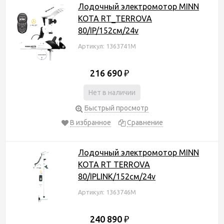
Лодочный электромотор MINN
KOTA RT_TERROVA
80/IP/152см/24v
Артикул: 1363741M
216 690
₽
Нет в наличии
Быстрый просмотр
В избранное
Сравнение
Лодочный электромотор MINN
KOTA RT TERROVA
80/IPLINK/152см/24v
Артикул: 1363746M
240 890
₽