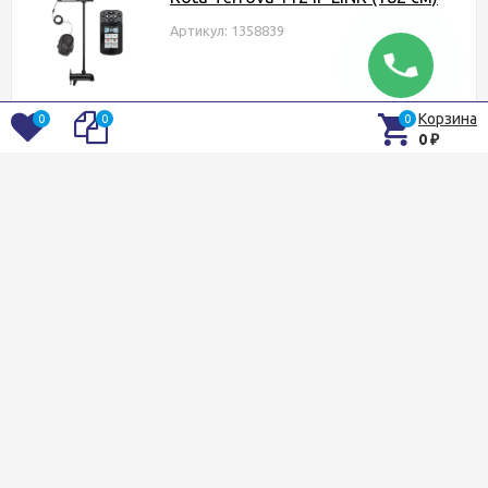
Артикул: 1358839
291 490
₽
Корзина
0
0
0
0
₽
Нет в наличии
Быстрый просмотр
В избранное
Сравнение
Лодочный электромотор MINN
KOTA TERROVA 112 IP/182см/36v
Артикул: 1358847
260 690
₽
Нет в наличии