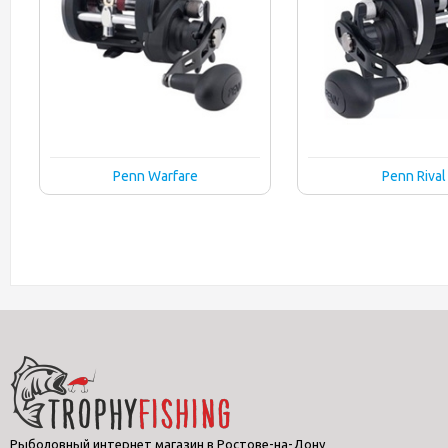
Penn Warfare
Penn Rival
Рыболовный интернет магазин в Ростове-на-Дону