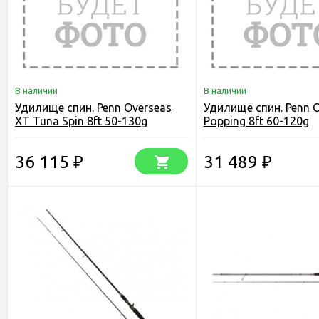
В наличии
В наличии
Удилище спин. Penn Overseas
Удилище спин. Penn 
XT Tuna Spin 8ft 50-130g
Popping 8ft 60-120g
36 115
31 489
₽
₽