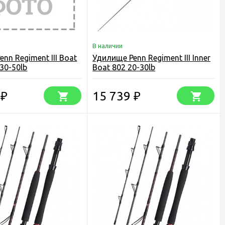
В наличии
nn Regiment III Boat
Удилище Penn Regiment III Inner
 30-50lb
Boat 802 20-30lb
0
15 739
₽
₽