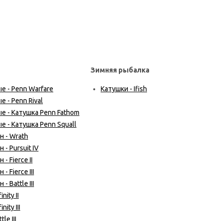
Зимняя рыбалка
 - Penn Warfare
Катушки - Ifish
 - Penn Rival
 - Катушка Penn Fathom
 - Катушка Penn Squall
 - Wrath
- Pursuit IV
 Fierce II
 Fierce III
 Battle III
nity II
ity III
le III