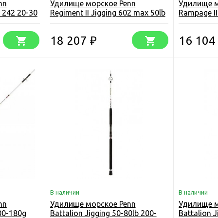
nn
Удилище морское Penn
Удилище м
r 242 20-30
Regiment II Jigging 602 max 50lb
Rampage II
18 207
16 10
₽
В наличии
В наличии
nn
Удилище морское Penn
Удилище м
00-180g
Battalion Jigging 50-80lb 200-
Battalion J