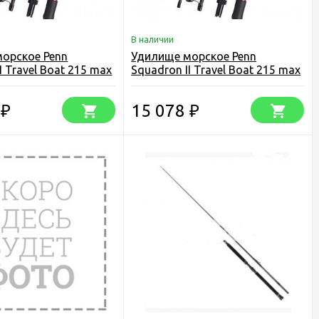
В наличии
орское Penn
Удилище морское Penn
I Travel Boat 215 max
Squadron II Travel Boat 215 max
20lb
0
15 078
₽
₽