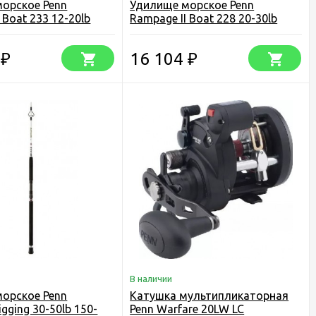
орское Penn
Удилище морское Penn
 Boat 233 12-20lb
Rampage II Boat 228 20-30lb
4
16 104
₽
₽
В наличии
орское Penn
Катушка мультипликаторная
igging 30-50lb 150-
Penn Warfare 20LW LC