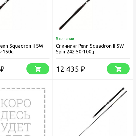
В наличии
enn Squadron II SW
Спиннинг Penn Squadron II SW
5-150g
Spin 242 50-100g
5
12 435
₽
₽