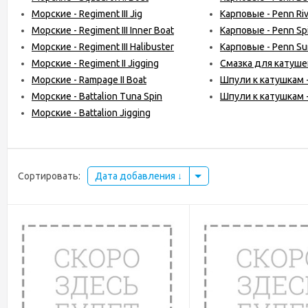
Морские - Regiment III Jig
Карповые - Penn Riv
Морские - Regiment III Inner Boat
Карповые - Penn Spi
Морские - Regiment III Halibuster
Карповые - Penn Sur
Морские - Regiment II Jigging
Смазка для катушек
Морские - Rampage II Boat
Шпули к катушкам - A
Морские - Battalion Tuna Spin
Шпули к катушкам - 
Морские - Battalion Jigging
Сортировать:
Дата добавления