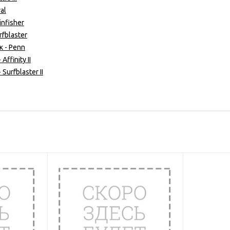
al
nfisher
fblaster
 - Penn
ffinity II
Surfblaster II