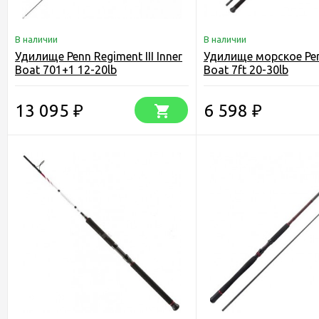
В наличии
В наличии
Удилище Penn Regiment III Inner
Удилище морское Pe
Boat 701+1 12-20lb
Boat 7ft 20-30lb
13 095
6 598
₽
₽