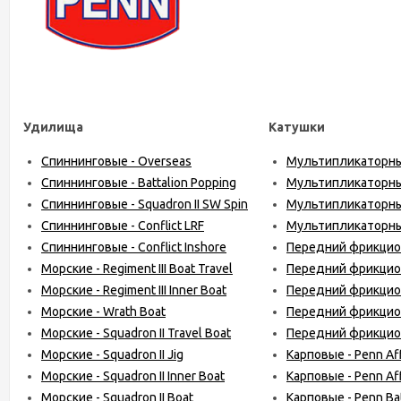
Удилища
Катушки
Спиннинговые - Overseas
Мультипликаторные
Спиннинговые - Battalion Popping
Мультипликаторные
Спиннинговые - Squadron II SW Spin
Мультипликаторные
Спиннинговые - Conflict LRF
Мультипликаторные
Спиннинговые - Conflict Inshore
Передний фрикцион
Морские - Regiment III Boat Travel
Передний фрикцион 
Морские - Regiment III Inner Boat
Передний фрикцион -
Морские - Wrath Boat
Передний фрикцион -
Морские - Squadron II Travel Boat
Передний фрикцион -
Морские - Squadron II Jig
Карповые - Penn Affi
Морские - Squadron II Inner Boat
Карповые - Penn Affin
Морские - Squadron II Boat
Карповые - Penn Batt