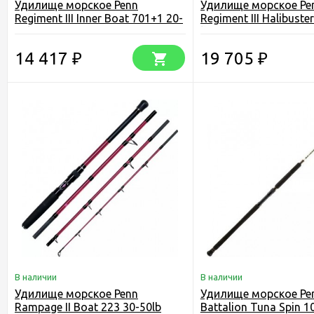
Удилище морское Penn
Удилище морское Pe
Regiment III Inner Boat 701+1 20-
Regiment III Halibuste
30lb
lb
14 417
19 705
₽
₽
В наличии
В наличии
Удилище морское Penn
Удилище морское Pe
Rampage II Boat 223 30-50lb
Battalion Tuna Spin 1