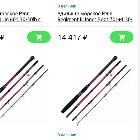
В наличии
орское Penn
Удилище морское Penn
I Jig 601 30-50lb c
Regiment III Inner Boat 701+1 30-
50lb
7
14 417
₽
₽
В наличии