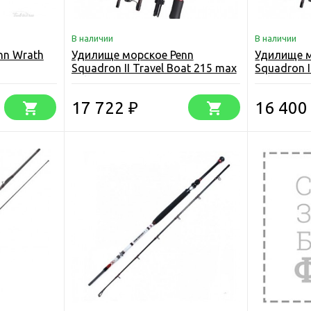
В наличии
В наличии
nn Wrath
Удилище морское Penn
Удилище м
Squadron II Travel Boat 215 max
Squadron I
50lb
30lb
17 722
16 40
₽