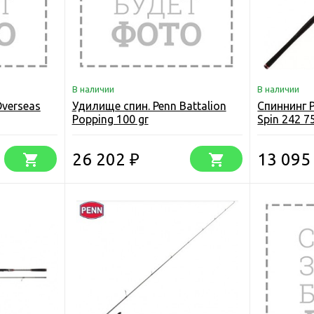
В наличии
В наличии
Overseas
Удилище спин. Penn Battalion
Спиннинг P
Popping 100 gr
Spin 242 7
26 202
13 09
₽