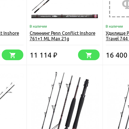
В наличии
В наличии
t Inshore
Спиннинг Penn Conflict Inshore
Удилище Pe
761+1 ML Max 21g
Travel 744
11 114
16 40
₽