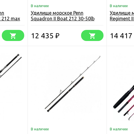
В наличии
В наличии
nn
Удилище морское Penn
Удилище м
t 212 max
Squadron II Boat 212 30-50lb
Regiment II
12 435
14 41
₽
В наличии
В наличии