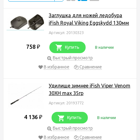
Заглушка для ножей ледобура
iFish Royal Viking Eggskydd 130мм
Артикул: 20130323
758
₽
Купить
В наличии
Быстрый просмотр
В избранное
Сравнение
Удилище зимнее iFish Viper Venom
30XH max 35гр
Артикул: 20193772
4 136
₽
Купить
В наличии
Быстрый просмотр
В избранное
Сравнение