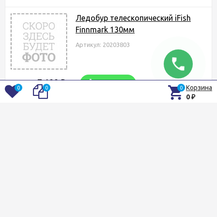
Ледобур телескопический iFish
Finnmark 130мм
Артикул: 20203803
7 199
₽
Купить
В наличии
Корзина
0
0
0
0
₽
Быстрый просмотр
В избранное
Сравнение
Адаптер для ледобура iFish Viking
Артикул: 20193880
2 573
₽
Купить
В наличии
Быстрый просмотр
В избранное
Сравнение