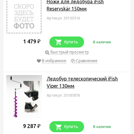
Ножи для ледобура iFish
Reservskär 150мм
Артикул: 20130316
1 479
₽
Купить
В наличии
Быстрый просмотр
В избранное
Сравнение
Ледобур телескопический iFish
Viper 130мм
Артикул: 20183876
9 287
₽
Купить
В наличии